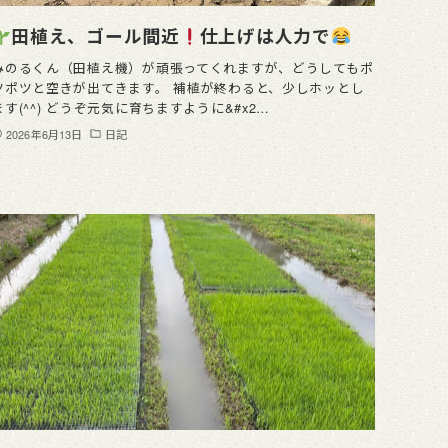
田植え、ゴール間近
仕上げは人力で
みのるくん（田植え機）が頑張ってくれますが、どうしてもポ
ツポツと空きが出てきます。 補植が終わると、少しホッとし
ます(^^) どうぞ元気に育ちますように&#x2…
2026年6月13日
日記