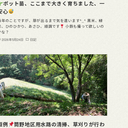
ポット苗、ここまで大きく育ちました、一
安心
毎年のことですが、芽が出るまで気を遣います^_^ 黒米、緑
米、ひのひかり、あさひ、順調です
小鉄も撮って欲しいの
かな？
2026年5月24日
日記
恒例
筒野地区用水路の清掃、草刈りが行わ