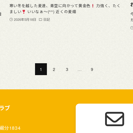
寒い冬を越した麦達、青空に向かって黄金色
力強く、たく
ましい
いいなぁ〜(^^) 近くの麦畑
醤
2026年5月18日
日記
1
2
3
…
9
ラブ
分1834