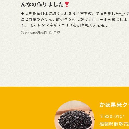
んなの作りました
玉ねぎを毎日体に取り入れる食べ方を教えて頂きました^_^ 
油と同量のみりん、酢少々を火にかけアルコールを飛ばしま
す。 そこにタマネギスライスを加え軽く火を通し…
2026年5月23日
日記
かほ黒米ク
〒820-0101
福岡県飯塚市綱