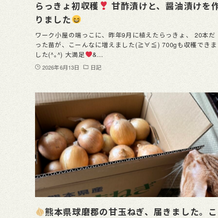
らっきょ初収穫
甘酢漬けと、醤油漬けを
りました
ワーク小屋の端っこに、昨年9月に植えたらっきょ、 20本だ
った苗が、こーんなに増えました(≧∀≦) 700gも収穫できま
した(^｡^) 大満足
&…
2026年6月13日
日記
熊本県球磨郡の甘玉ねぎ、届きました。こ