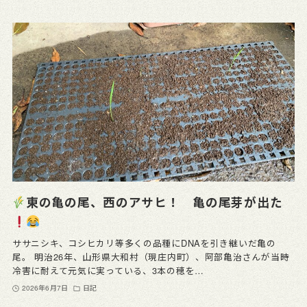
東の亀の尾、西のアサヒ！ 亀の尾芽が出た
ササニシキ、コシヒカリ等多くの品種にDNAを引き継いだ亀の
尾。 明治26年、山形県大和村（現庄内町）、阿部亀治さんが当時
冷害に耐えて元気に実っている、3本の穂を…
2026年6月7日
日記