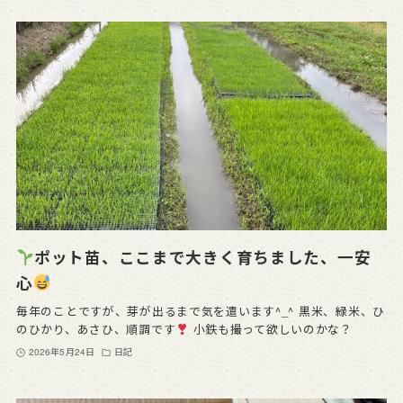
ポット苗、ここまで大きく育ちました、一安
心
毎年のことですが、芽が出るまで気を遣います^_^ 黒米、緑米、ひ
のひかり、あさひ、順調です
小鉄も撮って欲しいのかな？
2026年5月24日
日記