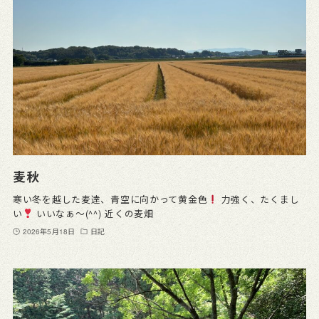
麦秋
寒い冬を越した麦達、青空に向かって黄金色
力強く、たくまし
い
いいなぁ〜(^^) 近くの麦畑
2026年5月18日
日記