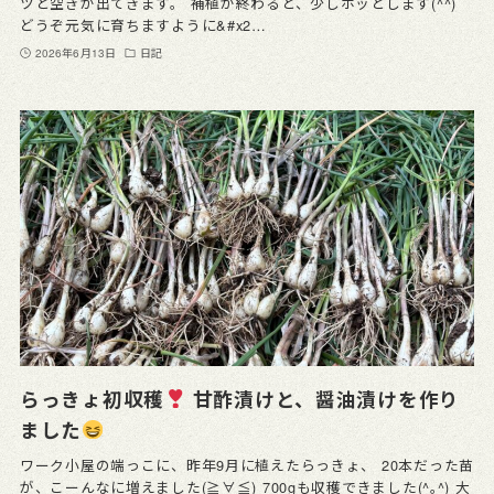
ツと空きが出てきます。 補植が終わると、少しホッとします(^^)
どうぞ元気に育ちますように&#x2…
2026年6月13日
日記
らっきょ初収穫
甘酢漬けと、醤油漬けを作り
ました
ワーク小屋の端っこに、昨年9月に植えたらっきょ、 20本だった苗
が、こーんなに増えました(≧∀≦) 700gも収穫できました(^｡^) 大