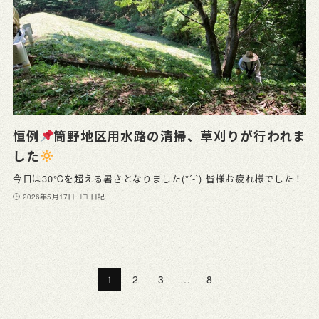
恒例
筒野地区用水路の清掃、草刈りが行われま
した
今日は30℃を超える暑さとなりました(*´-`) 皆様お疲れ様でした！
2026年5月17日
日記
1
2
3
…
8