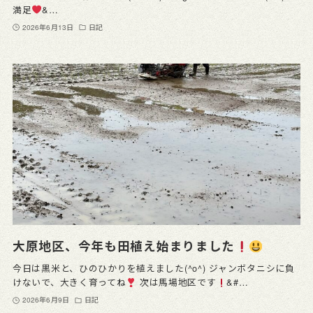
満足
&…
2026年6月13日
日記
大原地区、今年も田植え始まりました
今日は黒米と、ひのひかりを植えました(^o^) ジャンボタニシに負
けないで、大きく育ってね
次は馬場地区です
&#…
2026年6月9日
日記