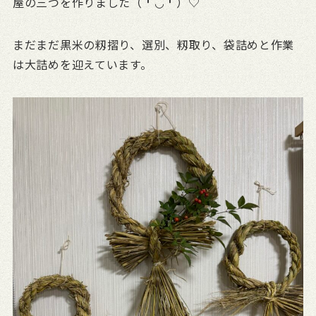
屋の三つを作りました（╹◡╹）♡
まだまだ黒米の籾摺り、選別、籾取り、袋詰めと作業
は大詰めを迎えています。