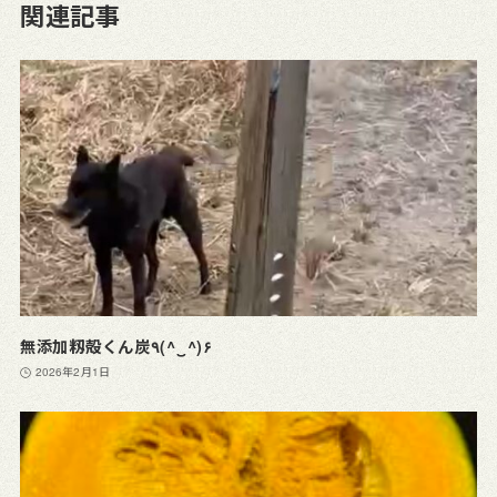
関連記事
無添加籾殻くん炭٩(^‿^)۶
2026年2月1日