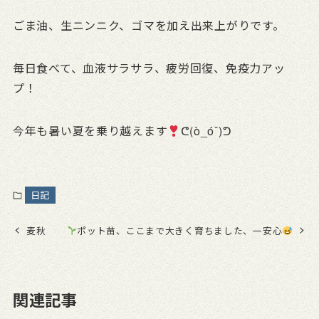
ごま油、生ニンニク、ゴマを加え出来上がりです。
毎日食べて、血液サラサラ、疲労回復、免疫力アッ
プ！
今年も暑い夏を乗り越えます
ᕦ(ò_óˇ)ᕤ
日記
麦秋
ポット苗、ここまで大きく育ちました、一安心
関連記事