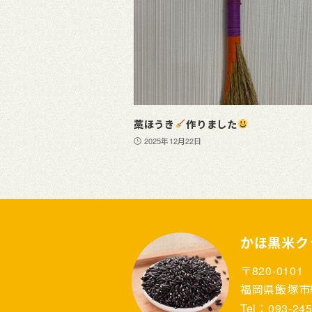
藁ほうき
作りました
2025年12月22日
かほ黒米ク
〒820-0101
福岡県飯塚市綱
Tel：093-245