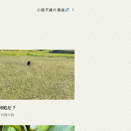
小鉄不慮の事故
何処だ？
年10月11日