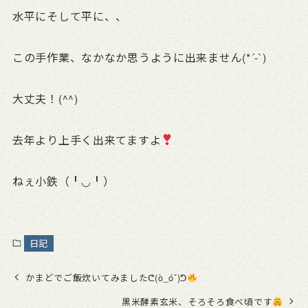
水平にそして平に、、
この手作業、なかなか思うように出来ません(*´-`)
大丈夫！(^^)
去年より上手く出来てますよ
ねぇ小鉄（╹◡╹）
日記
かまどでご飯炊いてみましたᕦ(ò_óˇ)ᕤ
黒米酵素玄米、そろそろ食べ頃です