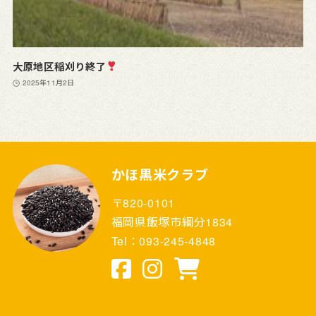
大原地区稲刈り終了
2025年11月2日
かほ黒米クラブ
〒820-0101
福岡県飯塚市綱分1834
Tel：093-245-4848